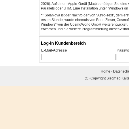
2026). Auf einem Apple-Gerät (Mac) benötigen Sie eine v
Parallels oder UTM. Eine Installation unter "Windows on 
** SolaNova ist der Nachfolger von "Astro-Text", dem er
ersten Stunde, wurde ehemals von Bodo Zinser, CosmoDa
Windows" von der CosmoWorld GmbH weiterentwickelt, de
erworben und die weitere Programmierung dieses Astr
Log-in Kundenbereich
E-Mail-Adresse
Passwo
Home
·
Datensch
(C) Copyright Siegfried Kal