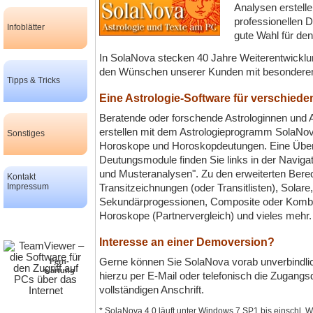
Analysen erstell
professionellen D
Infoblätter
gute Wahl für de
In SolaNova stecken 40 Jahre Weiterentwickl
den Wünschen unserer Kunden mit besonderem 
Tipps & Tricks
Eine Astrologie-Software für verschiede
Beratende oder forschende Astrologinnen und 
erstellen mit dem Astrologieprogramm SolaNov
Sonstiges
Horoskope und Horoskopdeutungen. Eine Übers
Deutungsmodule finden Sie links in der Navi­ga
und Musteranalysen". Zu den erweiterten Be
Kontakt
Impressum
Transitzeichnungen (oder Transitlisten), Solare
Sekundärprogessionen, Composite oder Kombin
Horoskope (Partnervergleich) und vieles mehr
Interesse an einer Demoversion?
Gerne können Sie SolaNova vorab unverbindlich
Fern-
wartung
hierzu per E-Mail oder telefonisch die Zugangs
vollständigen Anschrift.
* SolaNova 4.0 läuft unter Windows 7 SP1 bis einschl.