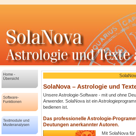
Home -
SolaNova - d
Übersicht
SolaNova – Astrologie und Tex
Unsere Astrologie-Software - mit und ohne Deu
Software-
Anwender. SolaNova ist ein Astrologieprogramm,
Funktionen
bedienen ist.
Das professionelle Astrologie-Progra
Textmodule und
Deutungen anerkannter Autoren.
Musteranalysen
Mit SolaNova für